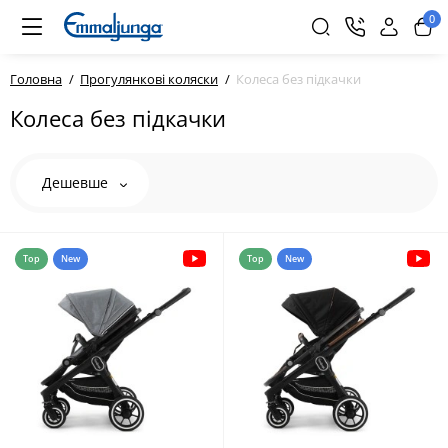
0
Головна
Прогулянкові коляски
Колеса без підкачки
Колеса без підкачки
Дешевше
Top
New
Top
New