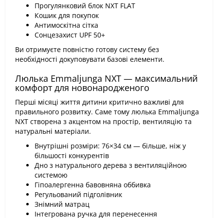
Прогулянковий блок NXT FLAT
Кошик для покупок
Антимоскітна сітка
Сонцезахист UPF 50+
Ви отримуєте повністю готову систему без
необхідності докуповувати базові елементи.
Люлька Emmaljunga NXT — максимальний
комфорт для новонародженого
Перші місяці життя дитини критично важливі для
правильного розвитку. Саме тому люлька Emmaljunga
NXT створена з акцентом на простір, вентиляцію та
натуральні матеріали.
Внутрішні розміри: 76×34 см — більше, ніж у
більшості конкурентів
Дно з натурального дерева з вентиляційною
системою
Гіпоалергенна бавовняна оббивка
Регульований підголівник
Знімний матрац
Інтегрована ручка для перенесення