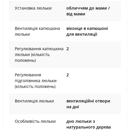
Установка люльки
обличчям до мами /
від мами
Вентиляція капюшона
віконце в капюшоні
люльки
для вентиляції
Регулювання капюшона
2
люльки (кількість
положень)
Регулювання
2
підголівника люльки
(кількість положень)
Вентиляція люльки
вентиляційні отвори
на дні
Особливість люльки
дно люльки з
натурального дерева