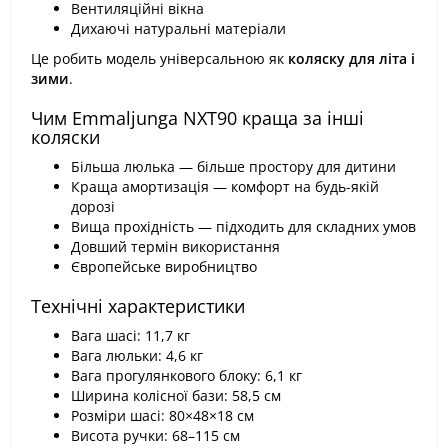
Вентиляційні вікна
Дихаючі натуральні матеріали
Це робить модель універсальною як
коляску для літа і
зими
.
Чим Emmaljunga NXT90 краща за інші
коляски
Більша люлька — більше простору для дитини
Краща амортизація — комфорт на будь-якій
дорозі
Вища прохідність — підходить для складних умов
Довший термін використання
Європейське виробництво
Технічні характеристики
Вага шасі: 11,7 кг
Вага люльки: 4,6 кг
Вага прогулянкового блоку: 6,1 кг
Ширина колісної бази: 58,5 см
Розміри шасі: 80×48×18 см
Висота ручки: 68–115 см