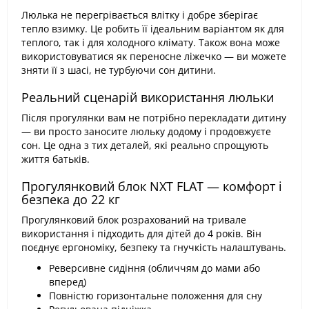
Люлька не перегрівається влітку і добре зберігає
тепло взимку. Це робить її ідеальним варіантом як для
теплого, так і для холодного клімату. Також вона може
використовуватися як переносне ліжечко — ви можете
зняти її з шасі, не турбуючи сон дитини.
Реальний сценарій використання люльки
Після прогулянки вам не потрібно перекладати дитину
— ви просто заносите люльку додому і продовжуєте
сон. Це одна з тих деталей, які реально спрощують
життя батьків.
Прогулянковий блок NXT FLAT — комфорт і
безпека до 22 кг
Прогулянковий блок розрахований на тривале
використання і підходить для дітей до 4 років. Він
поєднує ергономіку, безпеку та гнучкість налаштувань.
Реверсивне сидіння (обличчям до мами або
вперед)
Повністю горизонтальне положення для сну