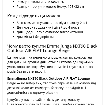
Розміри люльки: 76×34×21 см
Розміри прогулянкового блоку: 105×32 см
Кому підходить ця модель
Батькам, які шукають преміум коляску 2 в 1
Для новонароджених і дітей до 4 років
Для щоденного активного використання
Для міста і бездоріжжя
Чому варто купити Emmaljunga NXT90 Black
Outdoor AIR FLAT Lounge Beige
Це коляска, яка реально спрощує життя: комфортна
для дитини, зручна для батьків і готова до будь-яких
умов. Вона не потребує компромісів і служить кілька
років без втрати якості.
Emmaljunga NXT90 Black Outdoor AIR FLAT Lounge
Beige
— це вибір тих, хто хоче отримати максимум від
дитячої коляски: комфорт, безпеку, прохідність і
довговічність в одному рішенні.
Купуйте у нас на сайті якісну дитячу коляску
Шведського бренду Emmaljunga і зробіть кожну свою