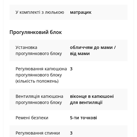
У комплекті з люлькою
матрацик
Прогулянковий блок
Установка
обличчям до мами /
прогулянкового блоку
від мами
Регулювання капюшона
3
прогулянкового блоку
(кількість положень)
Вентиляція капюшона
віконце в капюшоні
прогулянкового блоку
для вентиляції
Ремені безпеки
5-ти точкові
Регулювання спинки
3