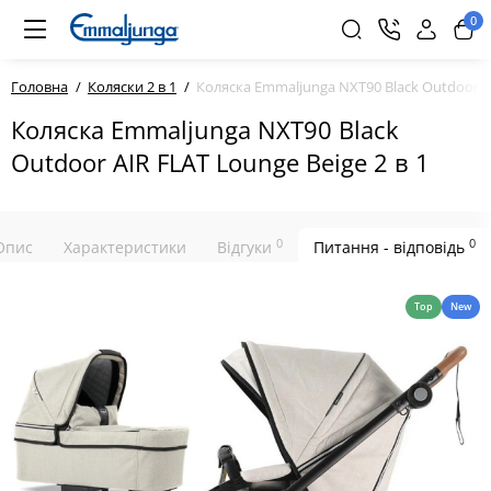
0
Головна
Коляски 2 в 1
Коляска Emmaljunga NXT90 Black Outdoor AI
Коляска Emmaljunga NXT90 Black
Outdoor AIR FLAT Lounge Beige 2 в 1
0
0
Опис
Характеристики
Відгуки
Питання - відповідь
Top
New