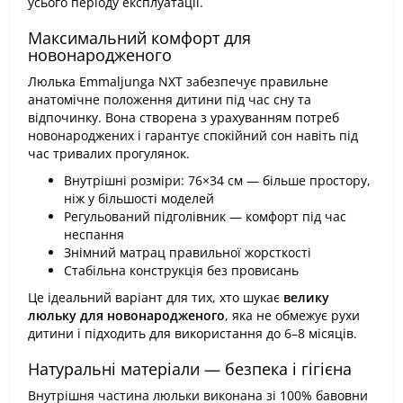
усього періоду експлуатації.
Максимальний комфорт для
новонародженого
Люлька Emmaljunga NXT забезпечує правильне
анатомічне положення дитини під час сну та
відпочинку. Вона створена з урахуванням потреб
новонароджених і гарантує спокійний сон навіть під
час тривалих прогулянок.
Внутрішні розміри: 76×34 см — більше простору,
ніж у більшості моделей
Регульований підголівник — комфорт під час
неспання
Знімний матрац правильної жорсткості
Стабільна конструкція без провисань
Це ідеальний варіант для тих, хто шукає
велику
люльку для новонародженого
, яка не обмежує рухи
дитини і підходить для використання до 6–8 місяців.
Натуральні матеріали — безпека і гігієна
Внутрішня частина люльки виконана зі 100% бавовни