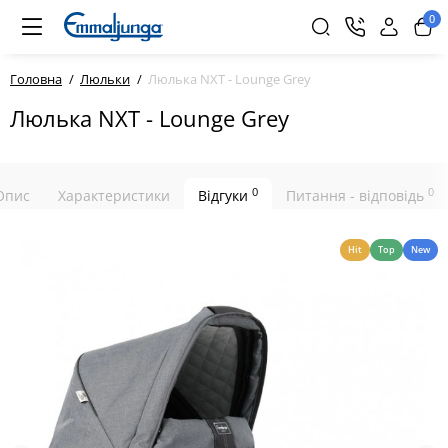
0
Головна
Люльки
Люлька NXT - Lounge Grey
Люлька NXT - Lounge Grey
0
0
Опис
Характеристики
Відгуки
Питання - відповідь
Hit
Top
New