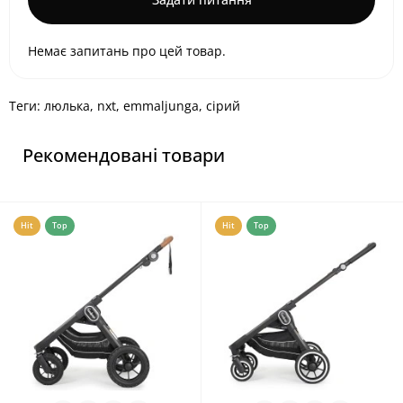
Немає запитань про цей товар.
Теги:
люлька
,
nxt
,
emmaljunga
,
сірий
Рекомендовані товари
Hit
Top
Hit
Top