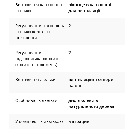
Вентиляція капюшона
віконце в капюшоні
люльки
для вентиляції
Регулювання капюшона
2
люльки (кількість
положень)
Регулювання
2
підголівника люльки
(кількість положень)
Вентиляція люльки
вентиляційні отвори
на дні
Особливість люльки
дно люльки з
натурального дерева
У комплекті з люлькою
матрацик