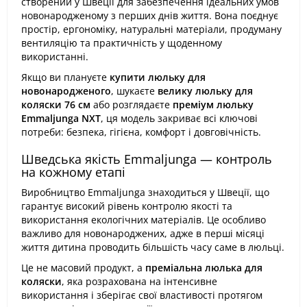
створений у Швеції для забезпечення ідеальних умов
новонародженому з перших днів життя. Вона поєднує
простір, ергономіку, натуральні матеріали, продуману
вентиляцію та практичність у щоденному
використанні.
Якщо ви плануєте
купити люльку для
новонародженого
, шукаєте
велику люльку для
коляски 76 см
або розглядаєте
преміум люльку
Emmaljunga NXT
, ця модель закриває всі ключові
потреби: безпека, гігієна, комфорт і довговічність.
Шведська якість Emmaljunga — контроль
на кожному етапі
Виробництво Emmaljunga знаходиться у Швеції, що
гарантує високий рівень контролю якості та
використання екологічних матеріалів. Це особливо
важливо для новонароджених, адже в перші місяці
життя дитина проводить більшість часу саме в люльці.
Це не масовий продукт, а
преміальна люлька для
коляски
, яка розрахована на інтенсивне
використання і зберігає свої властивості протягом