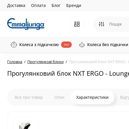
Доставка
Оплата
Блог
Бренди
Колеса з підкачкою
Колеса без підкачки
SALE
Головна
Прогулянкові блоки
Прогулянковий блок NXT ERGO - 
Прогулянковий блок NXT ERGO - Lounge
Все про товар
Опис
Характеристики
Відг