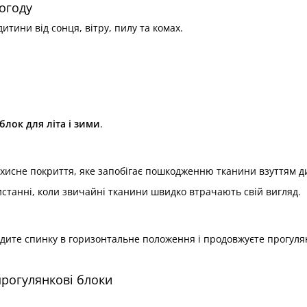
погоду
тини від сонця, вітру, пилу та комах.
лок для літа і зими
.
ахисне покриття, яке запобігає пошкодженню тканини взуттям д
танні, коли звичайні тканини швидко втрачають свій вигляд.
дите спинку в горизонтальне положення і продовжуєте прогуля
рогулянкові блоки