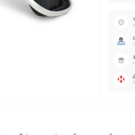
К
О
Т
К
З