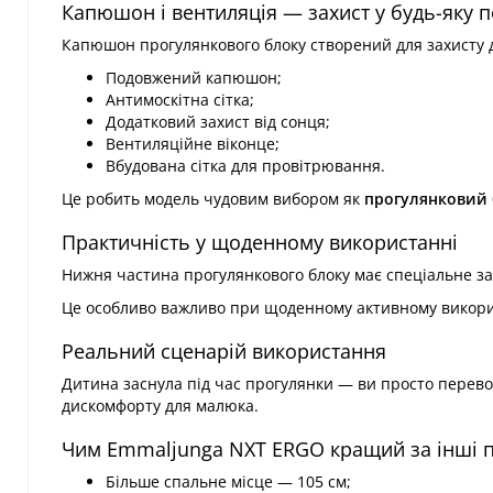
Капюшон і вентиляція — захист у будь-яку 
Капюшон прогулянкового блоку створений для захисту ди
Подовжений капюшон;
Антимоскітна сітка;
Додатковий захист від сонця;
Вентиляційне віконце;
Вбудована сітка для провітрювання.
Це робить модель чудовим вибором як
прогулянковий б
Практичність у щоденному використанні
Нижня частина прогулянкового блоку має спеціальне з
Це особливо важливо при щоденному активному викорис
Реальний сценарій використання
Дитина заснула під час прогулянки — ви просто перево
дискомфорту для малюка.
Чим Emmaljunga NXT ERGO кращий за інші п
Більше спальне місце — 105 см;