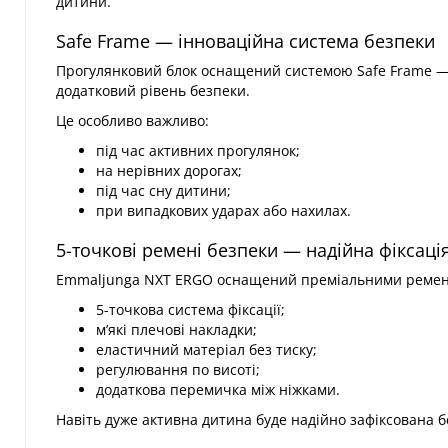
дитини.
Safe Frame — інноваційна система безпеки
Прогулянковий блок оснащений системою Safe Frame — 
додатковий рівень безпеки.
Це особливо важливо:
під час активних прогулянок;
на нерівних дорогах;
під час сну дитини;
при випадкових ударах або нахилах.
5-точкові ремені безпеки — надійна фіксаці
Emmaljunga NXT ERGO оснащений преміальними ремен
5-точкова система фіксації;
м’які плечові накладки;
еластичний матеріал без тиску;
регулювання по висоті;
додаткова перемичка між ніжками.
Навіть дуже активна дитина буде надійно зафіксована бе