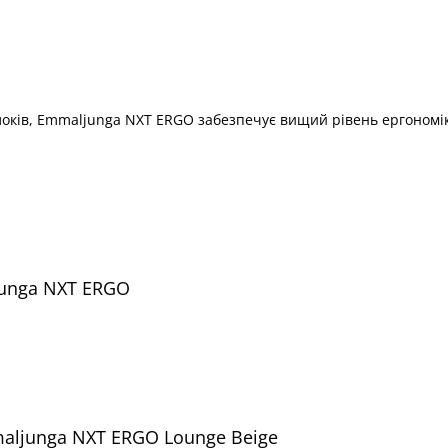
локів, Emmaljunga NXT ERGO забезпечує вищий рівень ергономік
junga NXT ERGO
aljunga NXT ERGO Lounge Beige