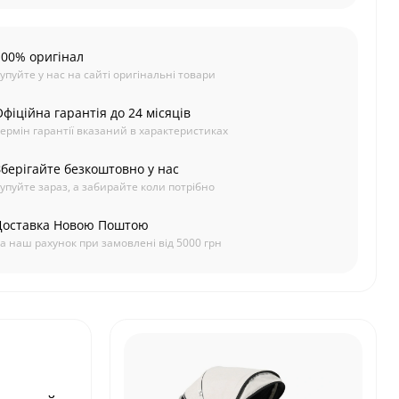
100% оригінал
упуйте у нас на сайті оригінальні товари
фіційна гарантія до 24 місяців
ермін гарантії вказаний в характеристиках
Зберігайте безкоштовно у нас
упуйте зараз, а забирайте коли потрібно
Доставка Новою Поштою
а наш рахунок при замовлені від 5000 грн