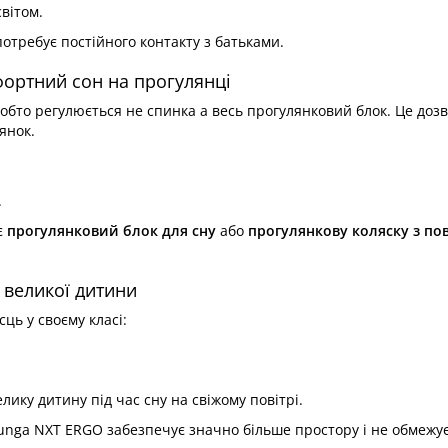
вітом.
отребує постійного контакту з батьками.
ортний сон на прогулянці
обто регулюється не спинка а весь прогулянковий блок. Це доз
янок.
.
є
прогулянковий блок для сну
або
прогулянкову коляску з по
 великої дитини
ць у своєму класі:
ику дитину під час сну на свіжому повітрі.
unga NXT ERGO забезпечує значно більше простору і не обмежу