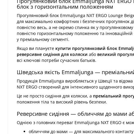
Прогулянковий блок Emmaljunga NXT ERGO 
блок з горизонтальним положенням
Прогулянковий блок Emmaljunga NXT ERGO Lounge Beige
для максимально комфортних і безпечних прогулянок діт
повністю весь, а не окремо спинка як у прогулянковому
повністю горизонтальному положенню та інноваційній с
у преміальному сегменті.
Якщо ви плануєте
купити прогулянковий блок Emmalj
реверсивне сидіння для коляски
або
великий прогуля
всі ключові потреби сучасних батьків.
Шведська якість Emmaljunga — преміальни
Продукція Emmaljunga виробляється у Швеції та відома
NXT ERGO створений для інтенсивного щоденного викори
Це не просто сидіння для коляски, а
преміальний прог
положення тіла та високий рівень безпеки.
Реверсивне сидіння — обличчям до мами або
Однією з головних переваг Emmaljunga NXT ERGO є мож
обличчям до мами — для максимального контакту