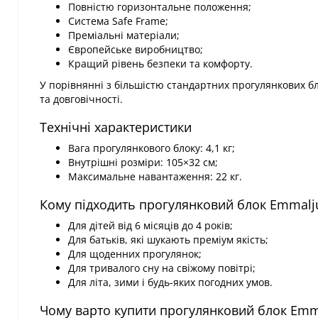
Повністю горизонтальне положення;
Система Safe Frame;
Преміальні матеріали;
Європейське виробництво;
Кращий рівень безпеки та комфорту.
У порівнянні з більшістю стандартних прогулянкових б
та довговічності.
Технічні характеристики
Вага прогулянкового блоку: 4,1 кг;
Внутрішні розміри: 105×32 см;
Максимальне навантаження: 22 кг.
Кому підходить прогулянковий блок Emmal
Для дітей від 6 місяців до 4 років;
Для батьків, які шукають преміум якість;
Для щоденних прогулянок;
Для тривалого сну на свіжому повітрі;
Для літа, зими і будь-яких погодних умов.
Чому варто купити прогулянковий блок Emm