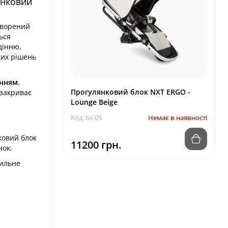
янковий
творений
ься
дінню,
щих рішень
енням
,
Прогулянковий блок NXT ERGO -
 закриває
Lounge Beige
Код: 64-05
Немає в наявності
ковий блок
11200 грн.
нок.
вильне