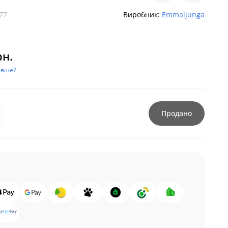
77
Виробник:
Emmaljunga
рн.
евше?
Продано