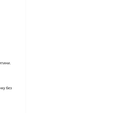
итини.
нку без