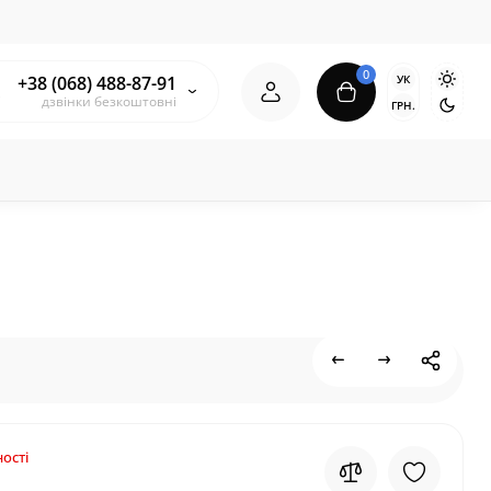
0
УК
+38 (068) 488-87-91
дзвінки безкоштовні
ГРН.
ості