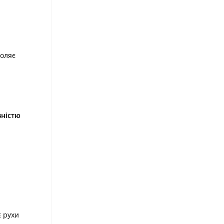
воляє
вністю
є рухи