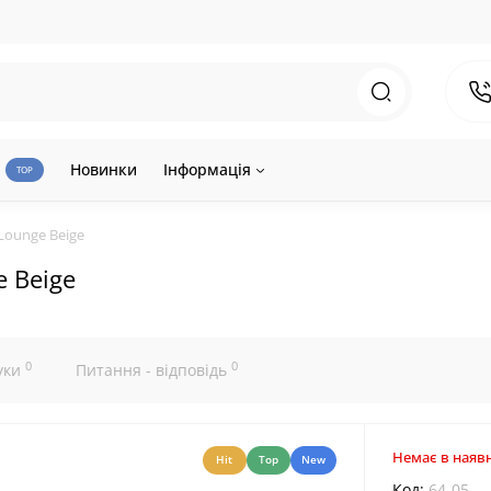
Новинки
Інформація
TOP
Lounge Beige
 Beige
0
0
уки
Питання - відповідь
Немає в наявн
Hit
Top
New
Код:
64-05