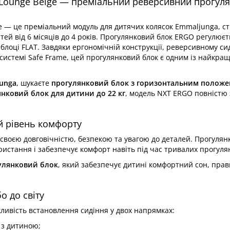
Lounge Beige — преміальний реверсивний прогул
 — це преміальний модуль для дитячих колясок Emmaljunga, с
ей від 6 місяців до 4 років. Прогулянковий блок ERGO регулюєт
 блоці FLAT. Завдяки ергономічній конструкції, реверсивному си
истемі Safe Frame, цей прогулянковий блок є одним із найкра
unga
, шукаєте
прогулянковий блок з горизонтальним полож
нковий блок для дитини до 22 кг
, модель NXT ERGO повністю
й рівень комфорту
 своєю довговічністю, безпекою та увагою до деталей. Прогулян
стання і забезпечує комфорт навіть під час тривалих прогуля
улянковий блок
, який забезпечує дитині комфортний сон, пра
 до світу
ливість встановлення сидіння у двох напрямках:
 з дитиною;