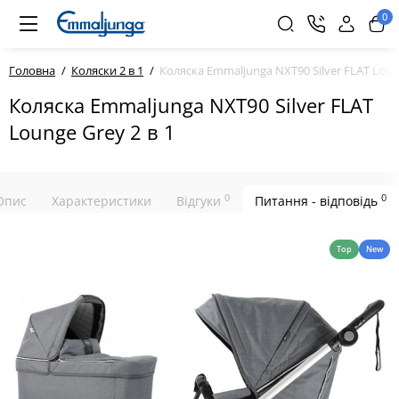
0
Головна
Коляски 2 в 1
Коляска Emmaljunga NXT90 Silver FLAT Loung
Коляска Emmaljunga NXT90 Silver FLAT
Lounge Grey 2 в 1
0
0
Опис
Характеристики
Відгуки
Питання - відповідь
Top
New