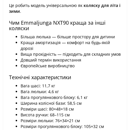
Це робить модель універсальною як
коляску для літа і
зими
.
Чим Emmaljunga NXT90 краща за інші
коляски
Більша люлька — більше простору для дитини
Краща амортизація — комфорт на будь-якій
дорозі
Вища прохідність — підходить для складних умов
Довший термін використання
Європейське виробництво
Технічні характеристики
Вага шасі: 11,7 кг
Вага люльки: 4,6 кг
Вага прогулянкового блоку: 6,1 кг
Ширина колісної бази: 58,5 см
Розміри шасі: 80×48×18 см
Висота ручки: 68–115 см
Розміри люльки: 76×34×21 см
Розміри прогулянкового блоку: 105×32 см