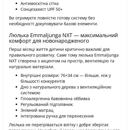
Антимоскітна сітка
Сонцезахист UPF 50+
Ви отримуєте повністю готову систему без
необхідності докуповувати базові елементи.
Люлька Emmaljunga NXT — максимальний
комфорт для новонародженого
Перші місяці життя дитини критично важливі для
правильного розвитку. Саме тому люлька Emmaljunga
NXT створена з акцентом на простір, вентиляцію та
натуральні матеріали.
Внутрішні розміри: 76×34 см — більше, ніж у
більшості конкурентів
Дно з натурального дерева з вентиляційною
системою
Гіпоалергенна бавовняна оббивка
Регульований підголівник
Знімний матрац
Інтегрована ручка для перенесення
Люлька не перегрівається влітку і добре зберігає