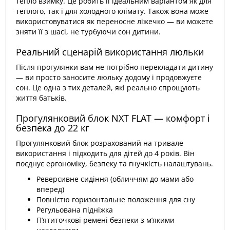
тепло взимку. Це робить її ідеальним варіантом як для
теплого, так і для холодного клімату. Також вона може
використовуватися як переносне ліжечко — ви можете
зняти її з шасі, не турбуючи сон дитини.
Реальний сценарій використання люльки
Після прогулянки вам не потрібно перекладати дитину
— ви просто заносите люльку додому і продовжуєте
сон. Це одна з тих деталей, які реально спрощують
життя батьків.
Прогулянковий блок NXT FLAT — комфорт і
безпека до 22 кг
Прогулянковий блок розрахований на тривале
використання і підходить для дітей до 4 років. Він
поєднує ергономіку, безпеку та гнучкість налаштувань.
Реверсивне сидіння (обличчям до мами або
вперед)
Повністю горизонтальне положення для сну
Регульована підніжка
П’ятиточкові ремені безпеки з м’якими