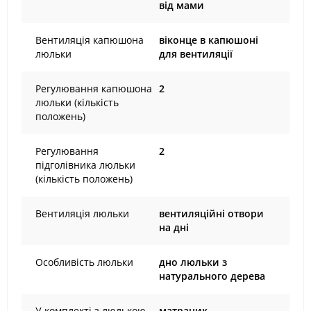
від мами
Вентиляція капюшона
віконце в капюшоні
люльки
для вентиляції
Регулювання капюшона
2
люльки (кількість
положень)
Регулювання
2
підголівника люльки
(кількість положень)
Вентиляція люльки
вентиляційні отвори
на дні
Особливість люльки
дно люльки з
натурального дерева
У комплекті з люлькою
матрацик